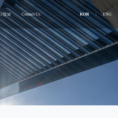
시정보
Contact Us
KOR
|
ENG