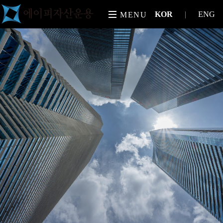
KOR
|
ENG
MENU